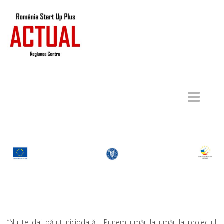
”Nu te dai bătut niciodată. Punem umăr la umăr la proiectul