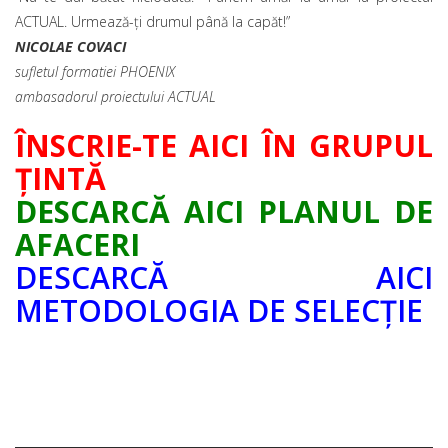
ACTUAL. Urmează-ți drumul până la capăt!”
NICOLAE COVACI
sufletul formatiei PHOENIX
ambasadorul proiectului ACTUAL
ÎNSCRIE-TE AICI ÎN GRUPUL
ȚINTĂ
DESCARCĂ AICI PLANUL DE
AFACERI
DESCARCĂ AICI
METODOLOGIA DE SELECȚIE