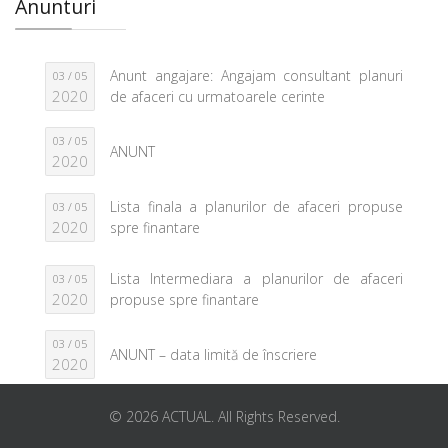
Anunturi
Anunt angajare: Angajam consultant planuri
03 / 05
2020
de afaceri cu urmatoarele cerinte
03 / 05
ANUNT
2020
Lista finala a planurilor de afaceri propuse
03 / 05
2020
spre finantare
Lista Intermediara a planurilor de afaceri
03 / 05
2020
propuse spre finantare
03 / 05
ANUNT – data limită de înscriere
2020
© 2026 ACTUAL. All Rights Reserved.